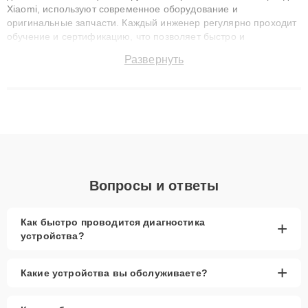
Xiaomi, используют современное оборудование и
оригинальные запчасти. Каждый инженер регулярно проходит
обучение и сертификацию, что позволяет быстро и
точноdiagnostikировать поломки и восстанавливать технику с
Развернуть
сохранением гарантии до 3 лет. Наши мастера решают
сложные случаи: от замены матриц и материнских плат до
ремонта после залития и восстановления данных. Благодаря
высокой квалификации и ответственному подходу клиенты
получают быстрый, качественный ремонт и понятные
объяснения по результатам диагностики.
Вопросы и ответы
Как быстро проводится диагностика
+
устройства?
+
Какие устройства вы обслуживаете?